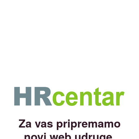
Za vas pripremamo
novi web udruge.