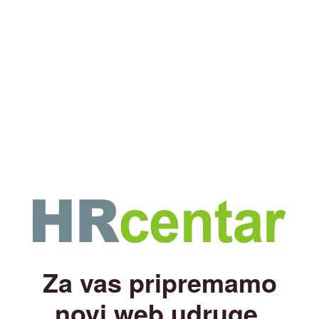
Za vas pripremamo
novi web udruge.