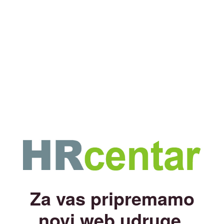
Za vas pripremamo
novi web udruge.