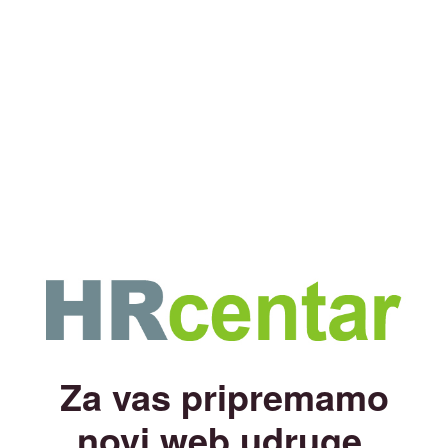
Za vas pripremamo
novi web udruge.