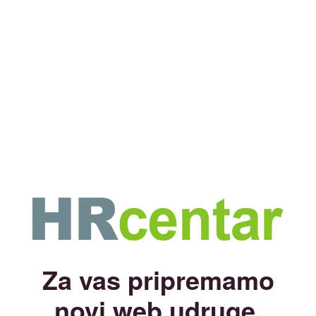
Za vas pripremamo
novi web udruge.