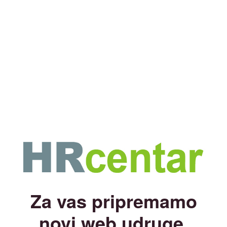
Za vas pripremamo
novi web udruge.