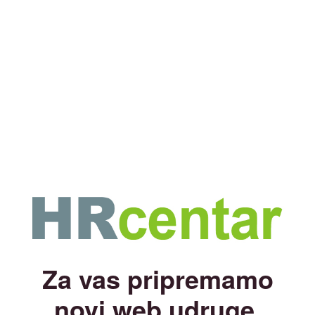
Za vas pripremamo
novi web udruge.