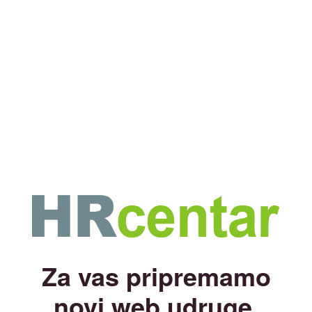
Za vas pripremamo
novi web udruge.