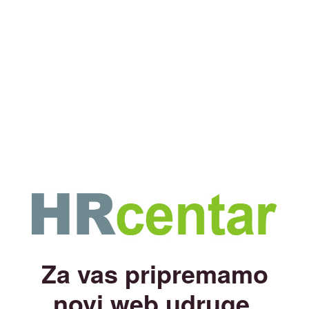
Za vas pripremamo
novi web udruge.